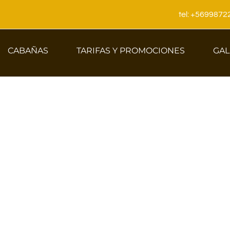
tel: +569987
CABAÑAS
TARIFAS Y PROMOCIONES
GAL