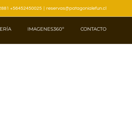
22881 +56452450025
|
reservas@patagonialefun.cl
ERÍA
IMAGENES360º
CONTACTO