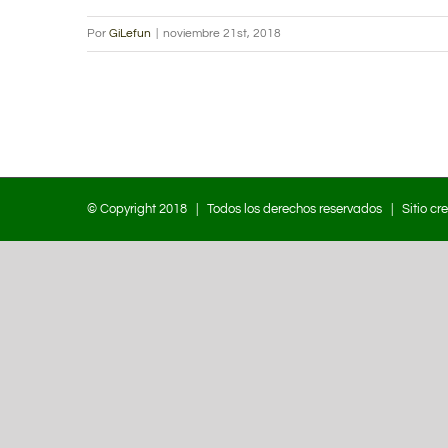
Por
GiLefun
|
noviembre 21st, 2018
© Copyright 2018 | Todos los derechos reservados | Sitio cr