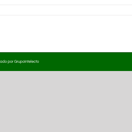
eado por
GrupoIntelecto