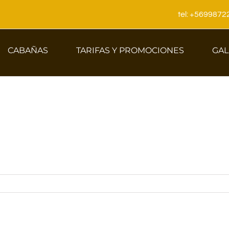
tel: +569987
CABAÑAS
TARIFAS Y PROMOCIONES
GAL