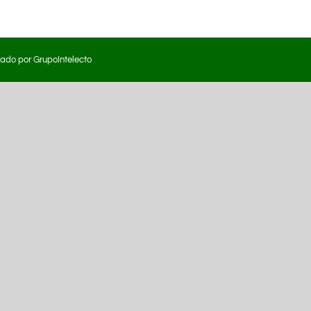
eado por
GrupoIntelecto