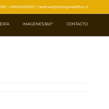
22881 +56452450025
|
reservas@patagonialefun.cl
ERÍA
IMAGENES360º
CONTACTO