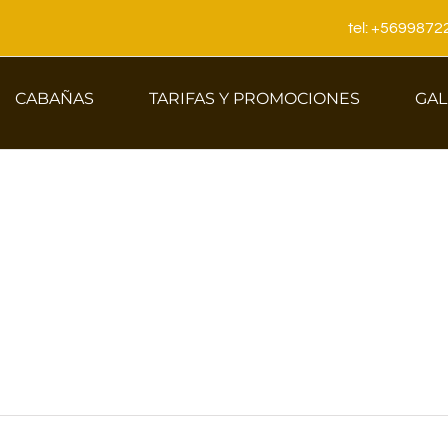
tel: +569987
CABAÑAS
TARIFAS Y PROMOCIONES
GAL