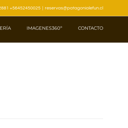
22881 +56452450025
|
reservas@patagonialefun.cl
ERÍA
IMAGENES360º
CONTACTO