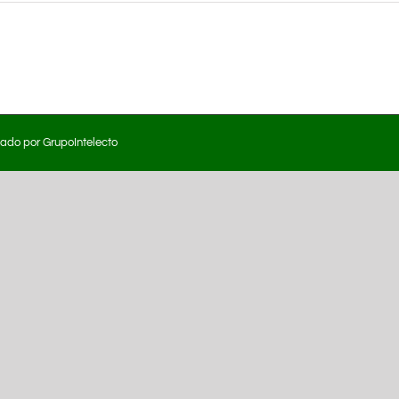
eado por
GrupoIntelecto