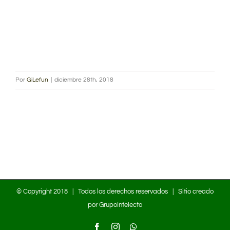
Por
GiLefun
|
diciembre 28th, 2018
© Copyright 2018 | Todos los derechos reservados | Sitio creado
por
GrupoIntelecto
Facebook
Instagram
WhatsApp