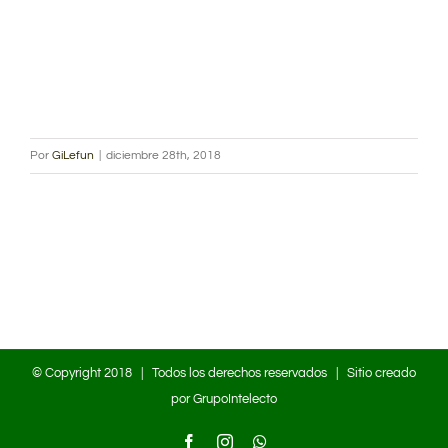
Por
GiLefun
|
diciembre 28th, 2018
© Copyright 2018 | Todos los derechos reservados | Sitio creado
por
GrupoIntelecto
Facebook
Instagram
WhatsApp