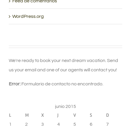
Feed de comentarios
WordPress.org
We're ready to book your next dream vacation. Send
us your email and one of our agents will contact you!
Error:
Formulario de contacto no encontrado.
junio 2015
L
M
X
J
V
S
D
1
2
3
4
5
6
7