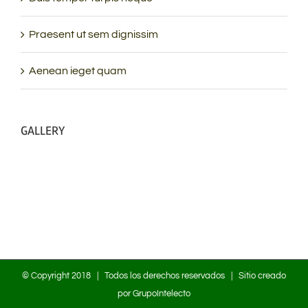
Praesent ut sem dignissim
Aenean ieget quam
GALLERY
© Copyright 2018 | Todos los derechos reservados | Sitio creado
por
GrupoIntelecto