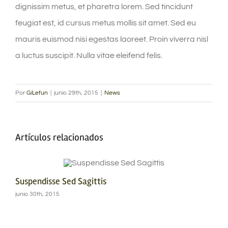
dignissim metus, et pharetra lorem. Sed tincidunt
feugiat est, id cursus metus mollis sit amet. Sed eu
mauris euismod nisi egestas laoreet. Proin viverra nisl
a luctus suscipit. Nulla vitae eleifend felis.
Por
GiLefun
|
junio 29th, 2015
|
News
Artículos relacionados
Suspendisse Sed Sagittis
Pra
junio 30th, 2015
junio