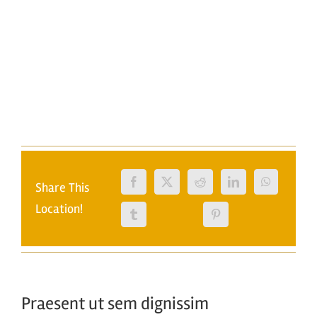
grande
Share This
Location!
Praesent ut sem dignissim